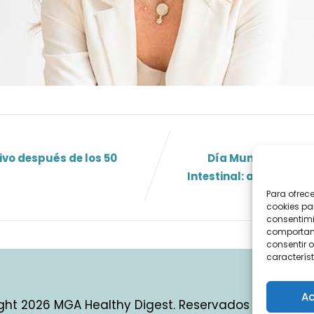
ivo después de los 50
Día Mundial de la
Intestinal: alerta sobr
Para ofrec
cookies pa
consentimi
comportami
consentir o
característ
Ac
ght 2026 MGA Healthy Digest. Reservados todos los