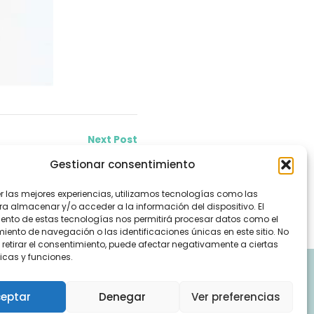
Next Post
 Enfermedad Inflamatoria
Gestionar consentimiento
e estrés y salud digestiva
er las mejores experiencias, utilizamos tecnologías como las
Uncategorized
ra almacenar y/o acceder a la información del dispositivo. El
ento de estas tecnologías nos permitirá procesar datos como el
ento de navegación o las identificaciones únicas en este sitio. No
 retirar el consentimiento, puede afectar negativamente a ciertas
icas y funciones.
eptar
Denegar
Ver preferencias
 derechos