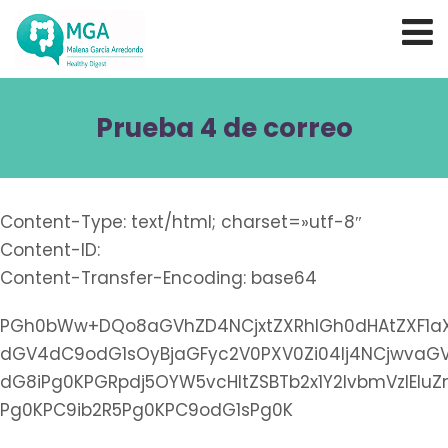
Prueba 4 de correo
Content-Type: text/html; charset=»utf-8″
Content-ID:
Content-Transfer-Encoding: base64
PGh0bWw+DQo8aGVhZD4NCjxtZXRhIGh0dHAtZXF1aX
dGV4dC9odG1sOyBjaGFyc2V0PXV0Zi04Ij4NCjwvaGVh
dG8iPg0KPGRpdj5OYW5vcHltZSBTb2x1Y2lvbmVzIElu
Pg0KPC9ib2R5Pg0KPC9odG1sPg0K